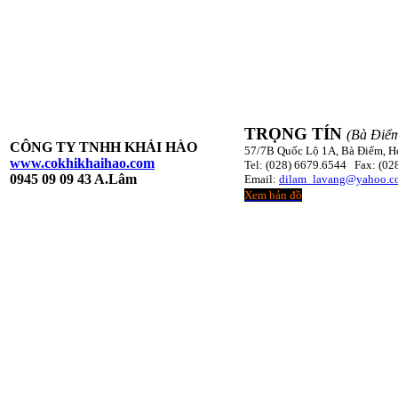
TRỌNG TÍN
(Bà Điể
CÔNG TY TNHH KHẢI HÀO
57/7B Quốc Lộ 1A, Bà Điểm,
www.cokhikhaihao.com
Tel: (028) 6679.6544 Fax: (02
0945 09 09 43 A.Lâm
Email:
dilam_lavang@yahoo.c
Xem bản đồ