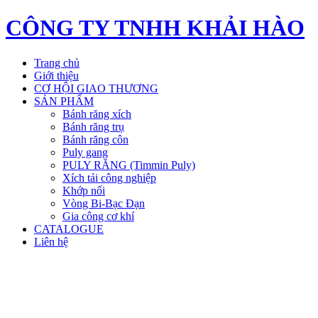
CÔNG TY TNHH KHẢI HÀO
Trang chủ
Giới thiệu
CƠ HỘI GIAO THƯƠNG
SẢN PHẨM
Bánh răng xích
Bánh răng trụ
Bánh răng côn
Puly gang
PULY RĂNG (Timmin Puly)
Xích tải công nghiệp
Khớp nối
Vòng Bi-Bạc Đạn
Gia công cơ khí
CATALOGUE
Liên hệ