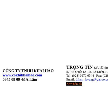
TRỌNG TÍN
(Bà Điể
CÔNG TY TNHH KHẢI HÀO
57/7B Quốc Lộ 1A, Bà Điểm,
www.cokhikhaihao.com
Tel: (028) 6679.6544 Fax: (02
0945 09 09 43 A.Lâm
Email:
dilam_lavang@yahoo.c
Xem bản đồ