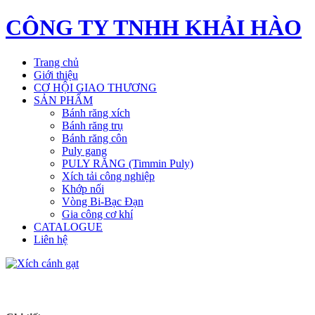
CÔNG TY TNHH KHẢI HÀO
Trang chủ
Giới thiệu
CƠ HỘI GIAO THƯƠNG
SẢN PHẨM
Bánh răng xích
Bánh răng trụ
Bánh răng côn
Puly gang
PULY RĂNG (Timmin Puly)
Xích tải công nghiệp
Khớp nối
Vòng Bi-Bạc Đạn
Gia công cơ khí
CATALOGUE
Liên hệ