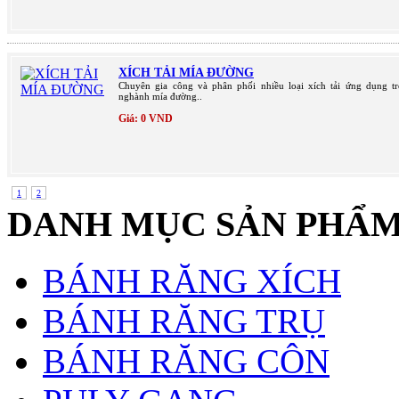
XÍCH TẢI MÍA ĐƯỜNG
Chuyên gia công và phân phối nhiều loại xích tải ứng dụng t
nghành mía đường..
Giá: 0 VND
1
2
DANH MỤC SẢN PHẨ
BÁNH RĂNG XÍCH
BÁNH RĂNG TRỤ
BÁNH RĂNG CÔN